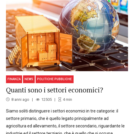
FINANZA
NEWS
POLITICHE PUBBLICHE
Quanti sono i settori economici?
8 anni ago
12505
4
min
Siamo soliti distinguere i settori economici in tre categorie: il
settore primario, che è quello legato principalmente ad
agricoltura ed allevamento, il settore secondario, riguardante le
industrie ed il settore terziario, che è quello che si occupa