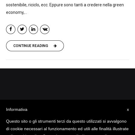
sostenibile, riciclo, ecc. Eppure sono tanti a credere nella green
economy,...
CONTINUE READING
CREDITS
Informativa
x
Powered by
Nughe
Questo sito o gli strumenti terzi da questo utilizzati si avvalgono
Designed by
ENKEY
di cookie necessari al funzionamento ed utili alle finalità illustrate