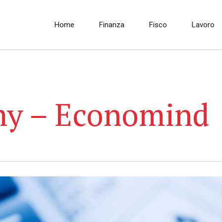
Home
Finanza
Fisco
Lavoro
my – Economind