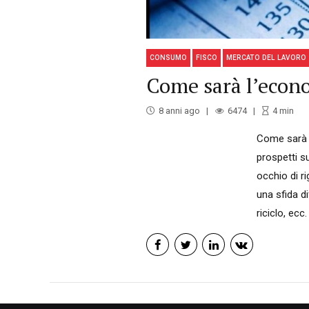
CONSUMO
FISCO
MERCATO DEL LAVORO
Come sarà l’econo
8 anni ago
6474
4
min
Come sarà i
prospetti 
occhio di r
una sfida di
riciclo, ecc