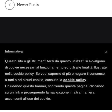
Newer Posts
CREDITS
Informativa
x
Powered by
Nughe
Questo sito o gli strumenti terzi da questo utilizzati si avvalgono
Designed by
ENKEY
di cookie necessari al funzionamento ed utili alle finalità illustrate
nella cookie policy. Se vuoi saperne di più o negare il consenso
a tutti o ad alcuni cookie, consulta la
cookie policy
.
Chiudendo questo banner, scorrendo questa pagina, cliccando
su un link o proseguendo la navigazione in altra maniera,
Economind 2018-2019 © All Rights Reserved
acconsenti all’uso dei cookie.
Home
News
Privacy
Cookie Policy