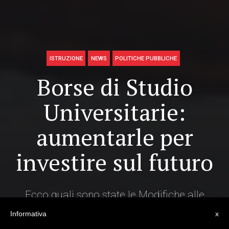
ISTRUZIONE
NEWS
POLITICHE PUBBLICHE
Borse di Studio
Universitarie:
aumentarle per
investire sul futuro
Ecco quali sono state le Modifiche alle
Borse di Studio Universitarie, perché sono
Informativa
x