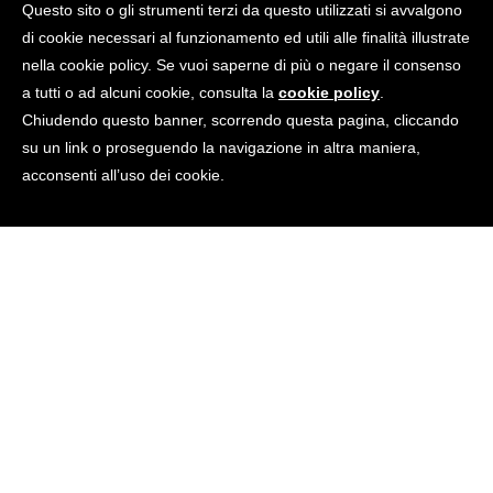
importanti e qual è la strada giusta per il
Questo sito o gli strumenti terzi da questo utilizzati si avvalgono
di cookie necessari al funzionamento ed utili alle finalità illustrate
futuro.
nella cookie policy. Se vuoi saperne di più o negare il consenso
Redazione Economind
7 anni ago
5055
11
min
a tutti o ad alcuni cookie, consulta la
cookie policy
.
Chiudendo questo banner, scorrendo questa pagina, cliccando
su un link o proseguendo la navigazione in altra maniera,
acconsenti all’uso dei cookie.
I
n questo articolo capiremo perché sia così
cruciale investire in formazione e istruzione
universitaria e per quale ragione le ‘borse di
studio’ a disposizione degli studenti siano una
‘manna dal cielo’ per garantire il diritto alla
formazione universitaria.